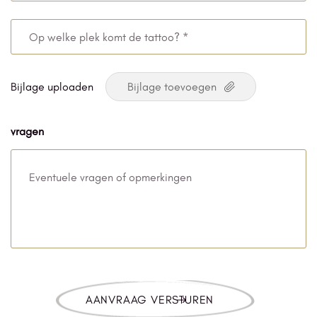
graat
will
Op
je
welke
de
plek
Bijlage uploaden
tattoo?
komt
de
vragen
tattoo?
*