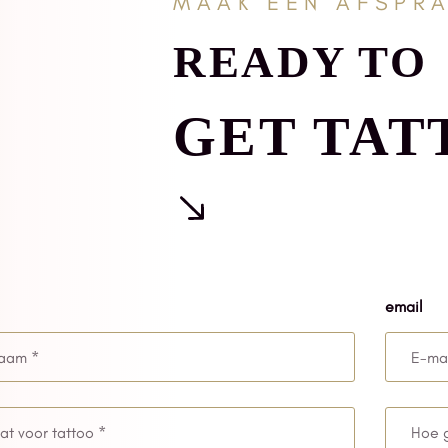
MAAK EEN AFSPR
READY TO
GET TAT
email
Hoe