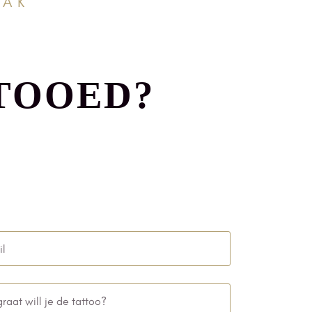
AAK
TOOED?