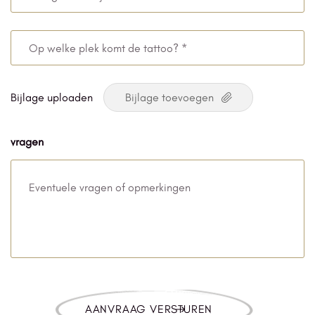
*
graat
will
Op
je
welke
de
plek
Bijlage uploaden
tattoo?
komt
de
vragen
tattoo?
*