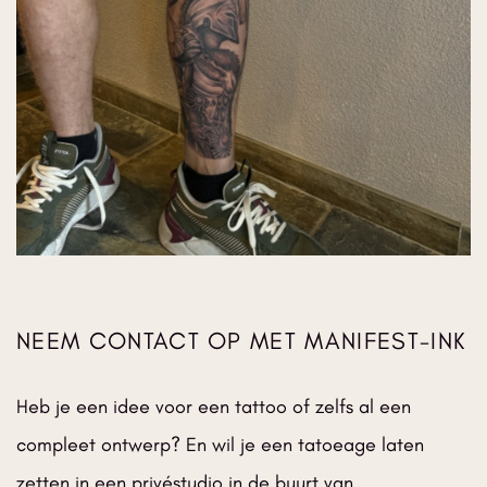
Nikit
a te 
gaan
. ❤️
❤️❤️
NEEM CONTACT OP MET MANIFEST-INK
Heb je een idee voor een tattoo of zelfs al een
compleet ontwerp? En wil je een tatoeage laten
zetten in een privéstudio in de buurt van