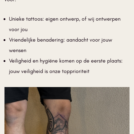
o 
terug 
het 
idee 
👌
zo 
nog 
mooi 
Unieke tattoos: eigen ontwerp, of wij ontwerpen
mooi
geze
voor jou
er.
t is 
Wij 
ben 
Vriendelijke benadering: aandacht voor jouw
zijn 
er zo 
wensen
heel 
zo 
Veiligheid en hygiëne komen op de eerste plaats:
erg 
blij 
tevre
mee!
jouw veiligheid is onze topprioriteit
den,  
wij 
rade
n 
ieder
een 
aan 
om 
naar 