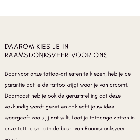
en 
r 
er zo 
en 
we 
strak
blij 
strak 
in 
ke 
mee 
geze
Waal
tatto
dat 
t en 
wijk, 
o 
ik 
supe
echt 
geze
altijd 
r 
DAAROM KIES JE IN
heel 
t. 
terug 
aardi
fijn.
Heel 
ga ik 
ge 
RAAMSDONKSVEER VOOR ONS
Nikit
blij 
krijg 
meid
a 
mee! 
zeke
!
Door voor onze tattoo-artiesten te kiezen, heb je de
denk
Raa
r wel 
-
t met 
d het 
elke 
Jess
garantie dat je de tattoo krijgt waar je van droomt.
je 
ieder
maa
ica
Daarnaast heb je ook de geruststelling dat deze
mee 
een 
nd 
en 
aan. 
een 
vakkundig wordt gezet en ook echt jouw idee
maa
Ik 
com
weergeeft zoals jij dat wilt. Laat je tatoeage zetten in
kt 
kom 
plim
onze tattoo shop in de buurt van Raamsdonksveer
jouw 
zeke
ent 
tatto
r 
dat 
voor: